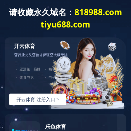
Toggl
naviga
>
>
>
首页
产品展示
二硫化钼及特种润滑脂
特种润滑脂
展开更多菜单