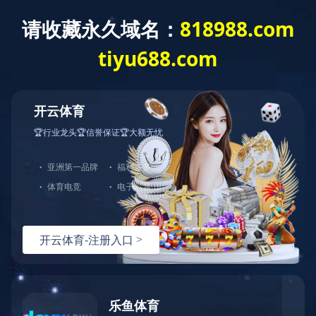
Toggl
naviga
>
首页
产品展示
展开更多菜单