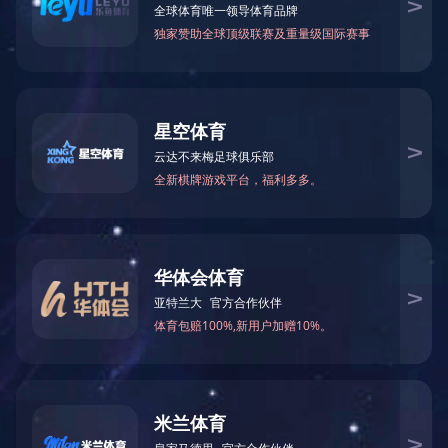
二硫化钼自润滑涂料260\滑套青
1#二硫化钼自润滑涂料/黄铜件
铜涂层
涂层
二硫化钼自润滑涂料130\法兰自
2#二硫化钼自润滑涂料\钛丝涂
封接头涂层
层