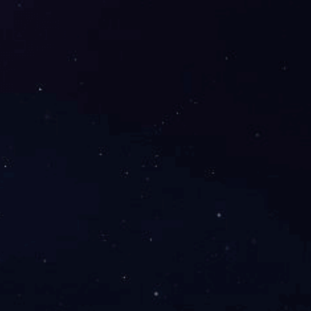
合成齿轮润滑脂
高低温耐油密封润滑脂LS6024
13
14
>