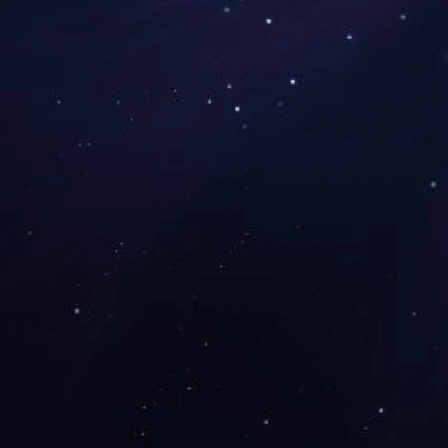
高温防卡粘润滑脂
电触点润滑脂
<
1
2