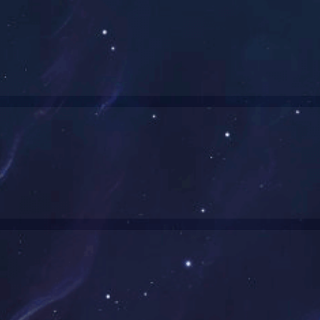
合成二硫化钼抗磨润滑剂
氟氯脂