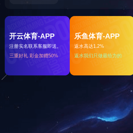
二硫化钼润滑涂料180