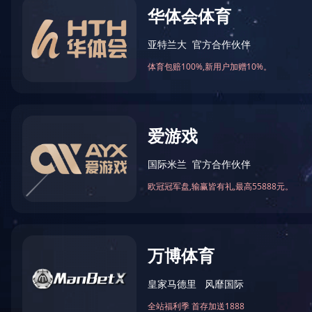
1#二硫化钼自润滑涂料