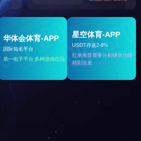
二硫化钼润滑涂料300