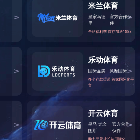
二硫化钼润滑涂料130