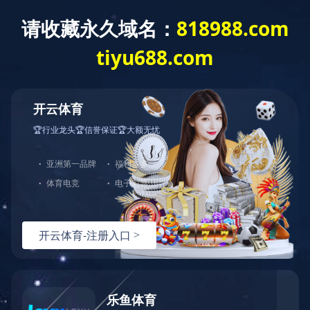
Toggl
naviga
>
>
>
首页
产品展示
二硫化钼涂层自动化喷涂装置
100吨/年螺母自动涂覆机
展开更多菜单